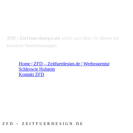
Impressum. ZFD.
ZFD – Zeitfuerdesign.de
steht seit über 15 Jahren für
kreative Werbelösungen
Home | ZFD – Zeitfuerdesign.de | Werbeagentur
Schleswig Holstein
Kontakt ZFD
Impressum
ZFD – ZEITFUERDESIGN.DE