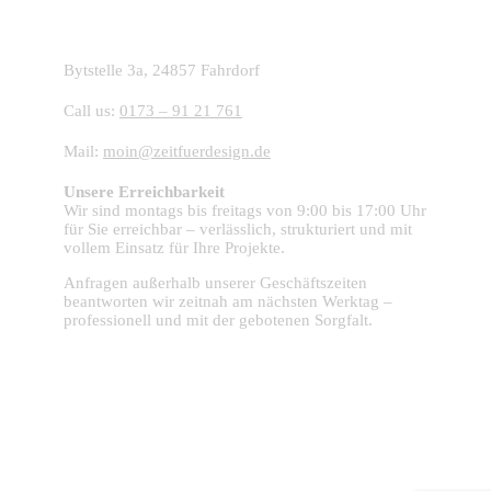
Starte dein Projekt mit ZFD:
Bytstelle 3a, 24857 Fahrdorf
Call us:
0173 – 91 21 761
Mail:
moin@zeitfuerdesign.de
Unsere Erreichbarkeit
Wir sind montags bis freitags von 9:00 bis 17:00 Uhr
für Sie erreichbar – verlässlich, strukturiert und mit
vollem Einsatz für Ihre Projekte.
Anfragen außerhalb unserer Geschäftszeiten
beantworten wir zeitnah am nächsten Werktag –
professionell und mit der gebotenen Sorgfalt.