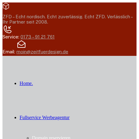
ZFD –
Echt nordisch. Echt zuverlässig. Echt ZFD.
Verlässlich –
Ihr Partner seit 2008.
Service:
0173 – 91 21 761
Email:
moin@zeitfuerdesign.de
Home.
Fullservice Werbeagentur
Domain reservieren